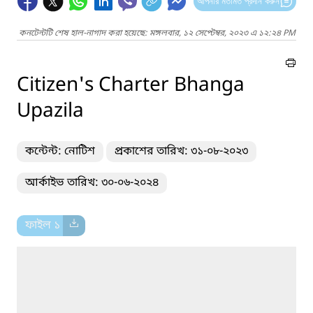
আপনার মতামত প্রদান করুন
কনটেন্টটি শেষ হাল-নাগাদ করা হয়েছে: মঙ্গলবার, ১২ সেপ্টেম্বর, ২০২৩ এ ১২:২৪ PM
Citizen's Charter Bhanga
Upazila
কন্টেন্ট: নোটিশ
প্রকাশের তারিখ: ৩১-০৮-২০২৩
আর্কাইভ তারিখ: ৩০-০৬-২০২৪
ফাইল ১