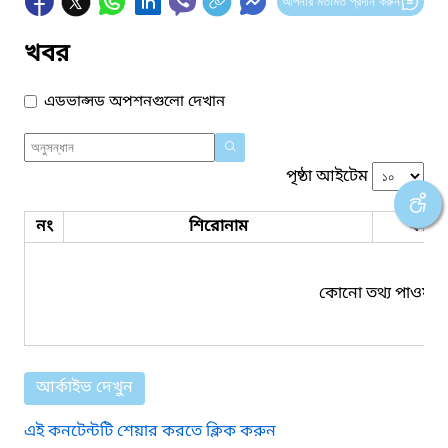
আপনার মতামত প্রদান করুন
খবর
এডভান্সড অপশনগুলো দেখান
পৃষ্ঠা আইটেম
নং
শিরোনাম
ফাইল
কোনো তথ্য পাওয়া য
আর্কাইভ দেখুন
এই কনটেন্টটি শেয়ার করতে ক্লিক করুন