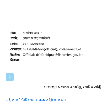
নাসরিন জাহান
নাম:
জেলা মৎস্য কর্মকর্তা
পদবি:
০২৪৭৮৮০৩২২৩
ফোন:
০১৭৬৯৪৫৯২০০(official), ০১৭৫৩-০৮৫২৯৫
মোবাইল:
Official: dfofaridpur
@fisheries.gov.bd
ইমেইল:
ঠিকানা :
১
দেখছেন ১ থেকে ২ পর্যন্ত, মোট ২ এন্ট্রি
এই কনটেন্টটি শেয়ার করতে ক্লিক করুন