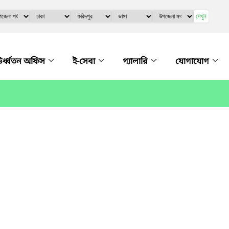
দেখুন
র্ধ্বতন অফিস
ই-সেবা
গ্যালারি
যোগাযোগ